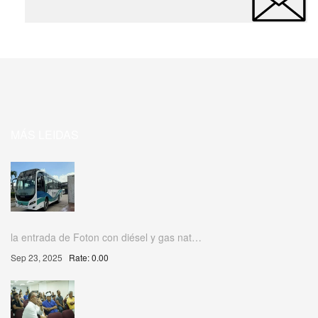
MÁS LEIDAS
la entrada de Foton con diésel y gas nat…
Sep 23, 2025
Rate: 0.00