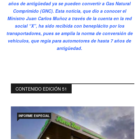
años de antigüedad ya se pueden convertir a Gas Natural
Comprimido (GNC). Esta noticia, que dio a conocer el
Ministro Juan Carlos Muñoz a través de la cuenta en la red
social “X”, ha sido recibida con beneplácito por los
transportadores, pues se amplía la norma de conversión de
vehículos, que regía para automotores de hasta 7 años de
antigüedad.
CONTENIDO EDICIÓN 51
INFORME ESPECIAL