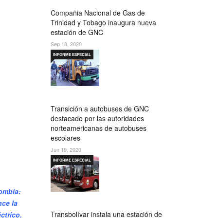
Compañia Nacional de Gas de
Trinidad y Tobago inaugura nueva
estación de GNC
Sep 18, 2020
INFORME ESPECIAL
Transición a autobuses de GNC
destacado por las autoridades
norteamericanas de autobuses
escolares
Jun 19, 2020
INFORME ESPECIAL
lombia:
nce la
Transbolívar instala una estación de
ctrico.