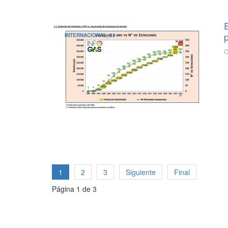
INTERNACIONAL_53
O
1
2
3
Siguiente
Final
Página 1 de 3