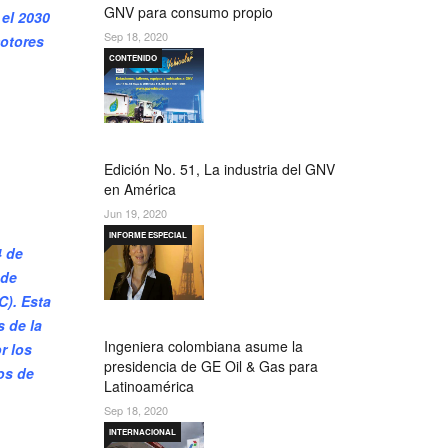
GNV para consumo propio
 el 2030
Sep 18, 2020
motores
CONTENIDO
Edición No. 51, La industria del GNV
en América
Jun 19, 2020
INFORME ESPECIAL
4 de
 de
C). Esta
s de la
Ingeniera colombiana asume la
r los
presidencia de GE Oil & Gas para
os de
Latinoamérica
Sep 18, 2020
INTERNACIONAL