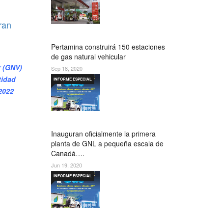
ran
Pertamina construirá 150 estaciones
de gas natural vehicular
r (GNV)
Sep 18, 2020
tidad
INFORME ESPECIAL
2022
Inauguran oficialmente la primera
planta de GNL a pequeña escala de
Canadá….
Jun 19, 2020
INFORME ESPECIAL