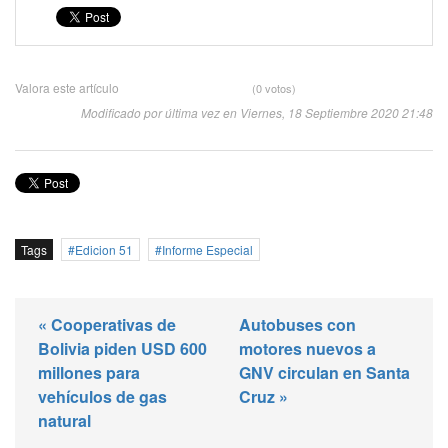
Valora este artículo
(0 votos)
Modificado por última vez en Viernes, 18 Septiembre 2020 21:48
Tags
Edicion 51
Informe Especial
« Cooperativas de
Autobuses con
Bolivia piden USD 600
motores nuevos a
millones para
GNV circulan en Santa
vehículos de gas
Cruz »
natural