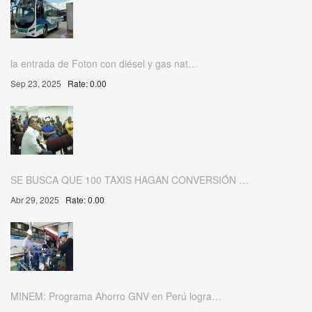
la entrada de Foton con diésel y gas nat…
Sep 23, 2025
Rate: 0.00
SE BUSCA QUE 100 TAXIS HAGAN CONVERSIÓN …
Abr 29, 2025
Rate: 0.00
MINEM: Programa Ahorro GNV en Perú logra…