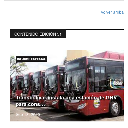
volver arriba
CONTENIDO EDICIÓN 51
INFORME ESPECIAL
Transbolívar instala una estación de GNV
para cons…
Sep 18, 2020