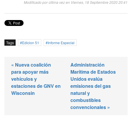
Modificado por última vez en Viernes, 18 Septiembre 2020 20:41
Tags
Edicion 51
Informe Especial
« Nueva coalición
Administración
para apoyar más
Marítima de Estados
vehículos y
Unidos evalúa
estaciones de GNV en
emisiones del gas
Wisconsin
natural y
combustibles
convencionales »