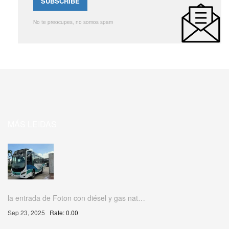
No te preocupes, no somos spam
MÁS LEIDAS
la entrada de Foton con diésel y gas nat…
Sep 23, 2025
Rate: 0.00