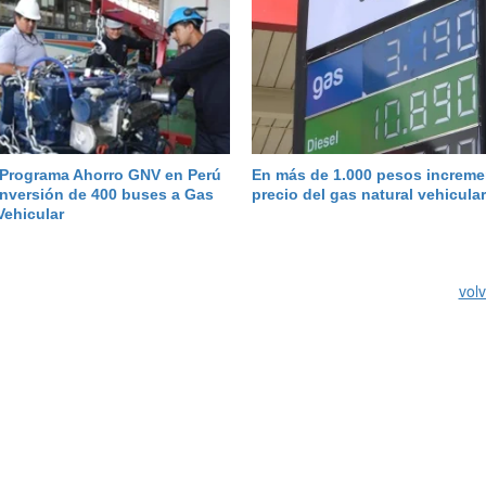
Programa Ahorro GNV en Perú
En más de 1.000 pesos increme
onversión de 400 buses a Gas
precio del gas natural vehicular
Vehicular
volv