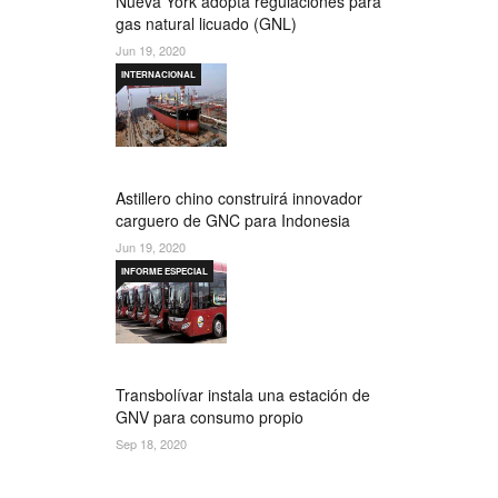
Nueva York adopta regulaciones para
gas natural licuado (GNL)
Jun 19, 2020
INTERNACIONAL
Astillero chino construirá innovador
carguero de GNC para Indonesia
Jun 19, 2020
INFORME ESPECIAL
Transbolívar instala una estación de
GNV para consumo propio
Sep 18, 2020