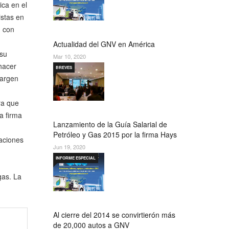
ica en el
istas en
, con
Actualidad del GNV en América
 su
Mar 10, 2020
 hacer
BREVES
margen
ara que
a firma
Lanzamiento de la Guía Salarial de
Petróleo y Gas 2015 por la firma Hays
daciones
Jun 19, 2020
INFORME ESPECIAL
gas. La
Al cierre del 2014 se convirtierón más
de 20,000 autos a GNV