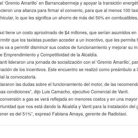
io el ‘Gremio Amarillo’ en Barrancabermeja y apoyar la transición energét
ablecieron una alianza para firmar el convenio, para que al menos 100 tax
ehicular, lo que les significa un ahorro de más del 50% en combustibles
taxi tiene un costo aproximado de $4 millones, que serían asumidos en
permitir que los taxistas puedan acceder a un incentivo, que les permita
 les va a permitir disminuir sus costos de funcionamiento y mejorar su 
a de Emprendimiento y Competitividad de la Alcaldía.
Vanti lideraron una jornada de socialización con el ‘Gremio Amarillo’, p
nación de los incentivos. Este encuentro se realizó como preámbulo a l
ial la convocatoria.
 aclararon las dudas sobre el funcionamiento del motor, de las recomen
as condiciones”, dijo Luis Camacho, ejecutivo Comercial de Vanti.
 conversión a gas se verá reflejada en menores costos y en una mayor
tunidad que nos está dando la Alcaldía y Vanti para la instalación del 
tener es del 51%”, expresó Fabiana Amaya, gerente de Radiotaxi.