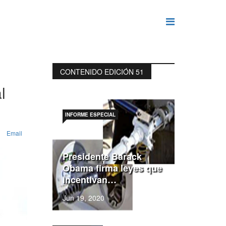
CONTENIDO EDICIÓN 51
l
INFORME ESPECIAL
Email
Presidente Barack
Obama firma leyes que
incentivan…
Jun 19, 2020