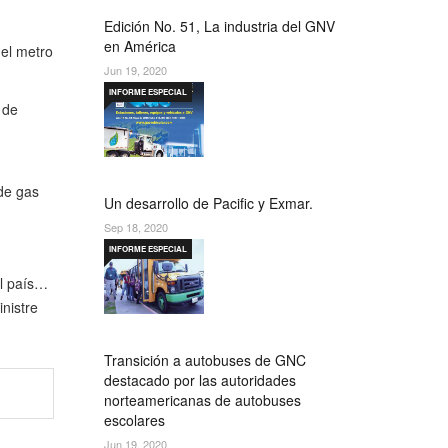
Edición No. 51, La industria del GNV
en América
del metro
Jun 19, 2020
INFORME ESPECIAL
 de
de gas
Un desarrollo de Pacific y Exmar.
Sep 18, 2020
INFORME ESPECIAL
el país…
nistre
Transición a autobuses de GNC
destacado por las autoridades
norteamericanas de autobuses
escolares
Jun 19, 2020