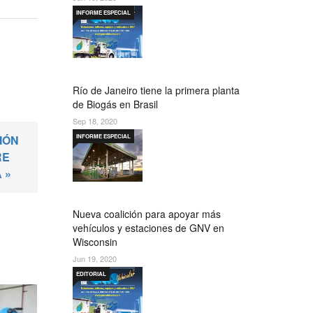
INFORME ESPECIAL
Río de Janeiro tiene la primera planta
de Biogás en Brasil
Sep 18, 2020
INFORME ESPECIAL
IÓN
RE
 »
Nueva coalición para apoyar más
vehículos y estaciones de GNV en
Wisconsin
Jun 19, 2020
EDITORIAL