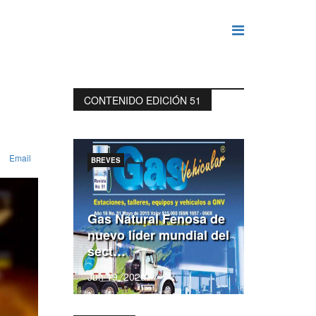
CONTENIDO EDICIÓN 51
Email
BREVES
Gas Natural Fenosa de
nuevo líder mundial del
sect…
Jun 19, 2020