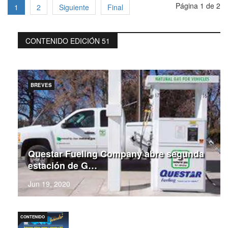
Página 1 de 2
1
2
Siguiente
Final
CONTENIDO EDICIÓN 51
BREVES
Questar Fueling Company abre segunda
estación de G…
Jun 19, 2020
CONTENIDO