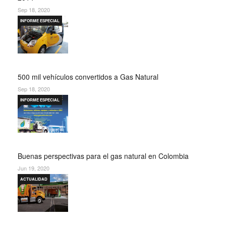
Sep 18, 2020
INFORME ESPECIAL
500 mil vehículos convertidos a Gas Natural
Sep 18, 2020
INFORME ESPECIAL
Buenas perspectivas para el gas natural en Colombia
Jun 19, 2020
ACTUALIDAD