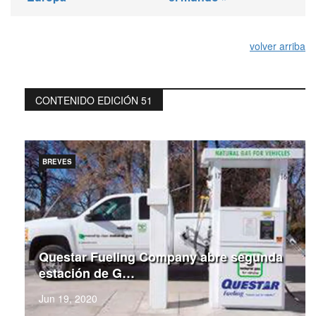
volver arriba
CONTENIDO EDICIÓN 51
BREVES
Questar Fueling Company abre segunda
estación de G…
Jun 19, 2020