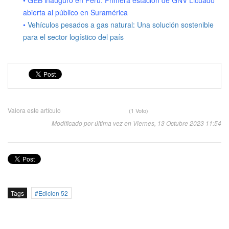
• GEB inauguró en Perú: Primera estación de GNV Licuado
abierta al público en Suramérica
•
Vehículos pesados a gas natural: Una solución sostenible
para el sector logístico del país
Valora este artículo
(1 Voto)
Modificado por última vez en Viernes, 13 Octubre 2023 11:54
Tags
Edicion 52