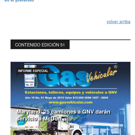
es el preferido
volver arriba
CONTENIDO EDICIÓN 51
INFORME ESPECIAL
Maryland: 25 camiones a GNV darán
servicio a McDon…
Jun 19, 2020