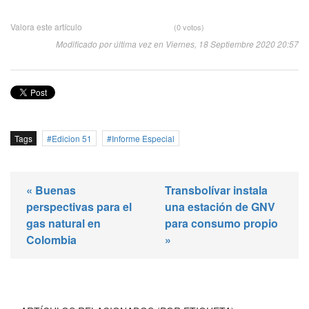
Valora este artículo
(0 votos)
Modificado por última vez en Viernes, 18 Septiembre 2020 20:57
Tags
Edicion 51
Informe Especial
« Buenas
Transbolívar instala
perspectivas para el
una estación de GNV
gas natural en
para consumo propio
Colombia
»