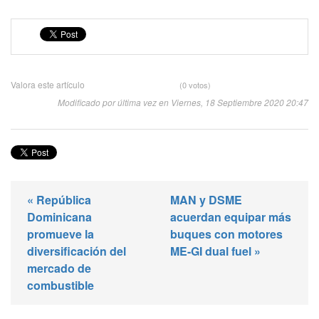
Valora este artículo
(0 votos)
Modificado por última vez en Viernes, 18 Septiembre 2020 20:47
« República
MAN y DSME
Dominicana
acuerdan equipar más
promueve la
buques con motores
diversificación del
ME-GI dual fuel »
mercado de
combustible