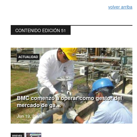
volver arriba
CONTENIDO EDICIÓN 51
ACTUALIDAD
BMC comenzó a operar como gestor del
mercado de ga…
Jun 19, 2020
BREVES