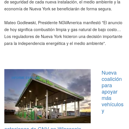
de seguridad de cada nueva instalación, el medio ambiente y la
economía de Nueva York se beneficiarán de forma segura.
Mateo Godlewski, Presidente NGVAmerica manifestó "El anuncio
de hoy significa combustión limpia y gas natural de bajo costo…
Los reguladores de Nueva York hicieron una decisión importante
para la independencia energética y el medio ambiente".
Nueva
coalición
INFORME ESPECIAL
para
apoyar
más
vehículos
y
estaciones de GNV en Wisconsin