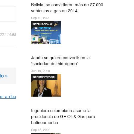
Bolivia: se convirtieron más de 27.000
vehículos a gas en 2014
Sep 18, 2020
INTERNACIONAL
2021 14:58
Japón se quiere convertir en la
“sociedad del hidrógeno”
Jun 19, 2020
do »
INFORME ESPECIAL
er arriba
Ingeniera colombiana asume la
presidencia de GE Oil & Gas para
Latinoamérica
Sep 18, 2020