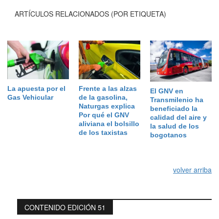
ARTÍCULOS RELACIONADOS (POR ETIQUETA)
La apuesta por el
Frente a las alzas
El GNV en
Gas Vehicular
de la gasolina,
Transmilenio ha
Naturgas explica
beneficiado la
Por qué el GNV
calidad del aire y
aliviana el bolsillo
la salud de los
de los taxistas
bogotanos
volver arriba
CONTENIDO EDICIÓN 51