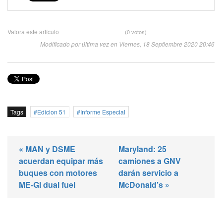
Valora este artículo
(0 votos)
Modificado por última vez en Viernes, 18 Septiembre 2020 20:46
Tags
Edicion 51
Informe Especial
« MAN y DSME
Maryland: 25
acuerdan equipar más
camiones a GNV
buques con motores
darán servicio a
ME-GI dual fuel
McDonald’s »