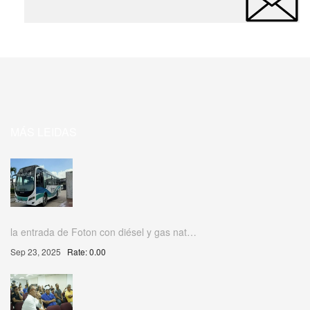
MÁS LEIDAS
la entrada de Foton con diésel y gas nat…
Sep 23, 2025
Rate: 0.00