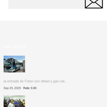
MÁS LEIDAS
la entrada de Foton con diésel y gas nat…
Sep 23, 2025
Rate: 0.00