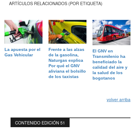
ARTÍCULOS RELACIONADOS (POR ETIQUETA)
La apuesta por el
Frente a las alzas
El GNV en
Gas Vehicular
de la gasolina,
Transmilenio ha
Naturgas explica
beneficiado la
Por qué el GNV
calidad del aire y
aliviana el bolsillo
la salud de los
de los taxistas
bogotanos
volver arriba
CONTENIDO EDICIÓN 51