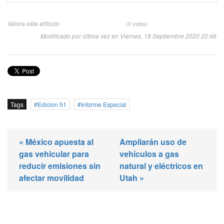
Valora este artículo
(0 votos)
Modificado por última vez en Viernes, 18 Septiembre 2020 20:46
Tags
Edicion 51
Informe Especial
« México apuesta al
Ampliarán uso de
gas vehicular para
vehículos a gas
reducir emisiones sin
natural y eléctricos en
afectar movilidad
Utah »