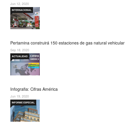
Jun 12, 2020
INTERNACIONAL
Pertamina construirá 150 estaciones de gas natural vehicular
Sep 18, 2020
ACTUALIDAD
Infografia: Cifras América
Jun 19, 2020
INFORME ESPECIAL