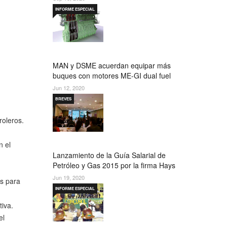
INFORME ESPECIAL
.
MAN y DSME acuerdan equipar más
buques con motores ME-GI dual fuel
Jun 12, 2020
BREVES
roleros.
n el
Lanzamiento de la Guía Salarial de
Petróleo y Gas 2015 por la firma Hays
Jun 19, 2020
es para
INFORME ESPECIAL
iva.
el