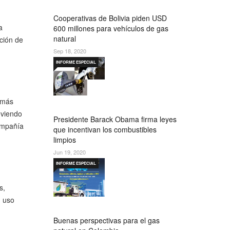
Cooperativas de Bolivia piden USD
a
600 millones para vehículos de gas
natural
ción de
Sep 18, 2020
INFORME ESPECIAL
 más
oviendo
Presidente Barack Obama firma leyes
compañía
que incentivan los combustibles
limpios
Jun 19, 2020
INFORME ESPECIAL
s,
u uso
Buenas perspectivas para el gas