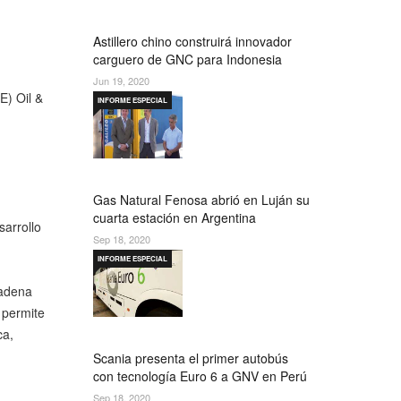
Astillero chino construirá innovador
carguero de GNC para Indonesia
Jun 19, 2020
E) Oil &
INFORME ESPECIAL
Gas Natural Fenosa abrió en Luján su
cuarta estación en Argentina
sarrollo
Sep 18, 2020
INFORME ESPECIAL
cadena
 permite
ca,
Scania presenta el primer autobús
con tecnología Euro 6 a GNV en Perú
Sep 18, 2020