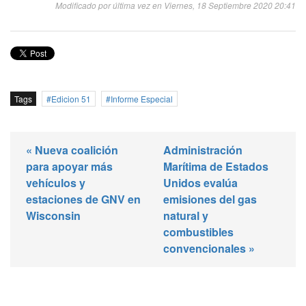
Modificado por última vez en Viernes, 18 Septiembre 2020 20:41
Tags
Edicion 51
Informe Especial
« Nueva coalición
Administración
para apoyar más
Marítima de Estados
vehículos y
Unidos evalúa
estaciones de GNV en
emisiones del gas
Wisconsin
natural y
combustibles
convencionales »