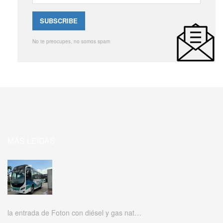
No te preocupes, no somos spam
MÁS LEIDAS
la entrada de Foton con diésel y gas nat…