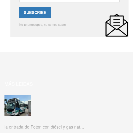
No te preocupes, no somos spam
MÁS LEIDAS
la entrada de Foton con diésel y gas nat…