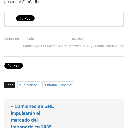
gasoducto”, añadió.
Valora este artículo
(0 votos)
Modificado por última vez en Viernes, 18 Septiembre 2020 21:54
Tags
Edicion 51
Informe Especial
« Camiones de GNL
impulsarán el
mercado del
transporte en 2035