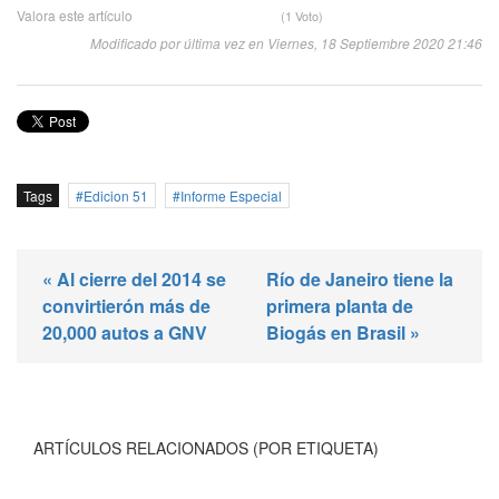
Valora este artículo
(1 Voto)
Modificado por última vez en Viernes, 18 Septiembre 2020 21:46
Tags
Edicion 51
Informe Especial
« Al cierre del 2014 se
Río de Janeiro tiene la
convirtierón más de
primera planta de
20,000 autos a GNV
Biogás en Brasil »
ARTÍCULOS RELACIONADOS (POR ETIQUETA)