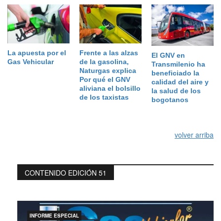
La apuesta por el
Frente a las alzas
El GNV en
Gas Vehicular
de la gasolina,
Transmilenio ha
Naturgas explica
beneficiado la
Por qué el GNV
calidad del aire y
aliviana el bolsillo
la salud de los
de los taxistas
bogotanos
volver arriba
CONTENIDO EDICIÓN 51
INFORME ESPECIAL