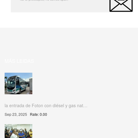
MÁS LEIDAS
la entrada de Foton con diésel y gas nat…
Sep 23, 2025
Rate: 0.00