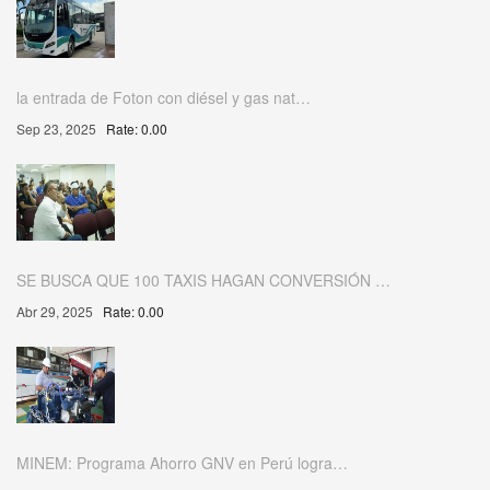
la entrada de Foton con diésel y gas nat…
Sep 23, 2025
Rate: 0.00
SE BUSCA QUE 100 TAXIS HAGAN CONVERSIÓN …
Abr 29, 2025
Rate: 0.00
MINEM: Programa Ahorro GNV en Perú logra…