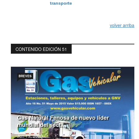
transporte
volver arriba
CONTENIDO EDICIÓN 51
BREVES
Gas Natural Fenosa de nuevo líder
mundial del sect…
Jun 19, 2020