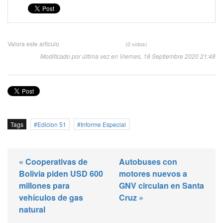
Valora este artículo
(0 votos)
Modificado por última vez en Viernes, 18 Septiembre 2020 21:48
Tags
Edicion 51
Informe Especial
« Cooperativas de
Autobuses con
Bolivia piden USD 600
motores nuevos a
millones para
GNV circulan en Santa
vehículos de gas
Cruz »
natural