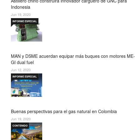
Astillero chino construirá innovador carguero de GNC para
Indonesia
Jun 19, 2020
INFORME ESPECIAL
MAN y DSME acuerdan equipar más buques con motores ME-
GI dual fuel
Jun 12, 2020
INFORME ESPECIAL
Buenas perspectivas para el gas natural en Colombia
Jun 19, 2020
CONTENIDO