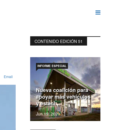
CONTENIDO EDICIÓN 51
INFORME ESPECIAL
Email
Nueva coalición para
apoyar más vehículos
y estaci…
Jun 19, 2020