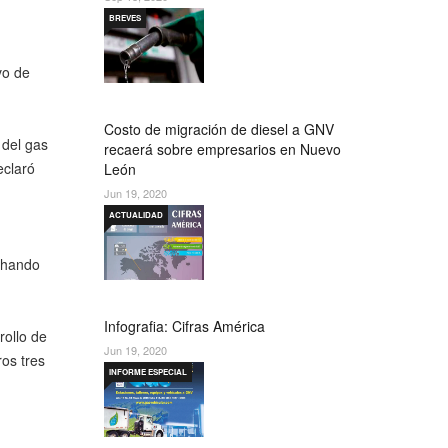
BREVES
vo de
Costo de migración de diesel a GNV
 del gas
recaerá sobre empresarios en Nuevo
eclaró
León
Jun 19, 2020
ACTUALIDAD
echando
Infografia: Cifras América
rollo de
Jun 19, 2020
ros tres
INFORME ESPECIAL