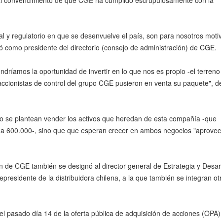
total convencimiento de que CGE ha cumplido escrupulosamente con la
gal y regulatorio en que se desenvuelve el país, son para nosotros moti
ió como presidente del directorio (consejo de administración) de CGE.
íamos la oportunidad de invertir en lo que nos es propio -el terreno
 accionistas de control del grupo CGE pusieron en venta su paquete", d
o se plantean vender los activos que heredan de esta compañía -que
gas a 600.000-, sino que que esperan crecer en ambos negocios "aprov
ón de CGE también se designó al director general de Estrategia y Desar
esidente de la distribuidora chilena, a la que también se integran ot
el pasado día 14 de la oferta pública de adquisición de acciones (OPA)