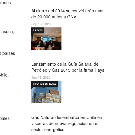
ciones
Al cierre del 2014 se convirtierón más
de 20,000 autos a GNV
Sep 18, 2020
llaseca,
BREVES
s países
Lanzamiento de la Guía Salarial de
Petróleo y Gas 2015 por la firma Hays
hile,
Jun 19, 2020
INFORME ESPECIAL
Gas Natural desembarca en Chile en
pales
vísperas de nueva regulación en el
sector energético