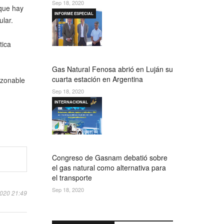
Sep 18, 2020
rque hay
INFORME ESPECIAL
ular.
tica
Gas Natural Fenosa abrió en Luján su
cuarta estación en Argentina
azonable
Sep 18, 2020
INTERNACIONAL
Congreso de Gasnam debatió sobre
el gas natural como alternativa para
el transporte
Sep 18, 2020
2020 21:49