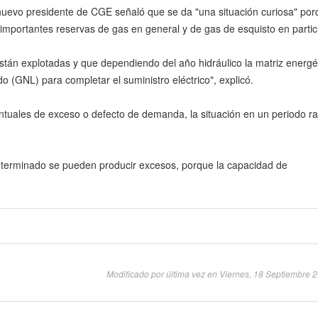
 nuevo presidente de CGE señaló que se da "una situación curiosa" po
importantes reservas de gas en general y de gas de esquisto en partic
tán explotadas y que dependiendo del año hidráulico la matriz energé
o (GNL) para completar el suministro eléctrico", explicó.
untuales de exceso o defecto de demanda, la situación en un periodo r
eterminado se pueden producir excesos, porque la capacidad de
Modificado por última vez en Viernes, 18 Septiembre 