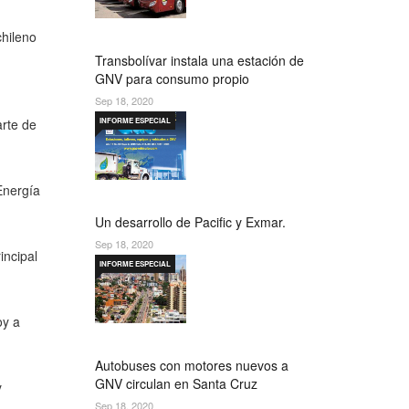
chileno
Transbolívar instala una estación de
GNV para consumo propio
Sep 18, 2020
INFORME ESPECIAL
arte de
Energía
Un desarrollo de Pacific y Exmar.
Sep 18, 2020
incipal
INFORME ESPECIAL
oy a
Autobuses con motores nuevos a
GNV circulan en Santa Cruz
y
Sep 18, 2020