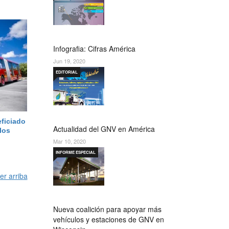
Infografia: Cifras América
Jun 19, 2020
EDITORIAL
ficiado
Actualidad del GNV en América
 los
Mar 10, 2020
INFORME ESPECIAL
er arriba
Nueva coalición para apoyar más
vehículos y estaciones de GNV en