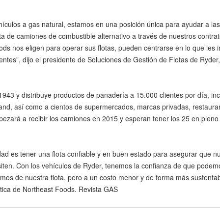
ículos a gas natural, estamos en una posición única para ayudar a las
a de camiones de combustible alternativo a través de nuestros contra
 nos eligen para operar sus flotas, pueden centrarse en lo que les 
clientes”, dijo el presidente de Soluciones de Gestión de Flotas de Ryder
943 y distribuye productos de panadería a 15.000 clientes por día, in
and, así como a cientos de supermercados, marcas privadas, restaura
zará a recibir los camiones en 2015 y esperan tener los 25 en pleno
idad es tener una flota confiable y en buen estado para asegurar que n
siten. Con los vehículos de Ryder, tenemos la confianza de que podem
amos de nuestra flota, pero a un costo menor y de forma más sustentabl
stica de Northeast Foods. Revista GAS