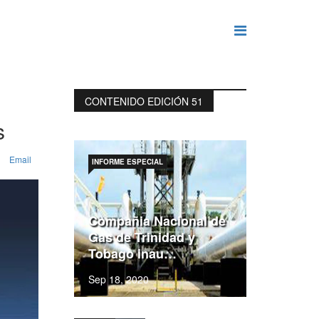
CONTENIDO EDICIÓN 51
s
Email
INFORME ESPECIAL
Compañia Nacional de
Gas de Trinidad y
Tobago inau…
Sep 18, 2020