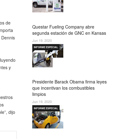
tos de
Questar Fueling Company abre
importa
segunda estación de GNC en Kansas
, Dennis
Jun 19, 2020
INFORME ESPECIAL
cluyendo
ntes y
Presidente Barack Obama firma leyes
que incentivan los combustibles
limpios
uestros
Jun 19, 2020
os
INFORME ESPECIAL
e”, dijo