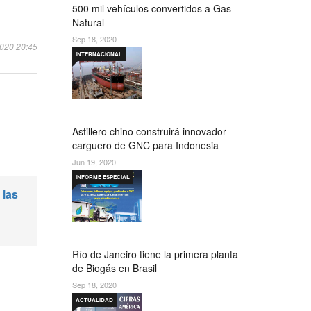
500 mil vehículos convertidos a Gas
Natural
Sep 18, 2020
2020 20:45
INTERNACIONAL
Astillero chino construirá innovador
carguero de GNC para Indonesia
Jun 19, 2020
INFORME ESPECIAL
 las
Río de Janeiro tiene la primera planta
de Biogás en Brasil
Sep 18, 2020
ACTUALIDAD