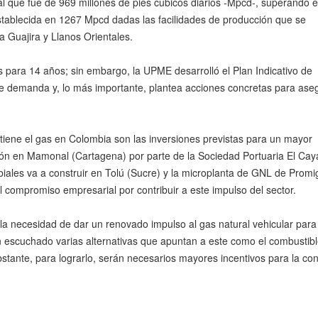
al que fue de 969 millones de pies cúbicos diarios -Mpcd-, superando e
 establecida en 1267 Mpcd dadas las facilidades de producción que se
a Guajira y Llanos Orientales.
s para 14 años; sin embargo, la UPME desarrolló el Plan Indicativo de
e demanda y, lo más importante, plantea acciones concretas para ase
tiene el gas en Colombia son las inversiones previstas para un mayor
ción en Mamonal (Cartagena) por parte de la Sociedad Portuaria El Caya
ubiales va a construir en Tolú (Sucre) y la microplanta de GNL de Prom
l compromiso empresarial por contribuir a este impulso del sector.
 la necesidad de dar un renovado impulso al gas natural vehicular par
 escuchado varias alternativas que apuntan a este como el combustib
obstante, para lograrlo, serán necesarios mayores incentivos para la co