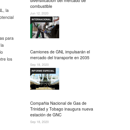
diversificación del mercado de
combustible
L, la
Jun 12, 2020
otencial
INTERNACIONAL
cas para
 la
Camiones de GNL impulsarán el
do
mercado del transporte en 2035
tre los
Sep 18, 2020
INFORME ESPECIAL
Compañia Nacional de Gas de
Trinidad y Tobago inaugura nueva
estación de GNC
Sep 18, 2020