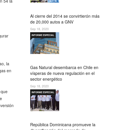
n 54 la
Al cierre del 2014 se convirtierón más
de 20,000 autos a GNV
Sep 18, 2020
gurar
INFORME ESPECIAL
o, la
Gas Natural desembarca en Chile en
igas en
vísperas de nueva regulación en el
sector energético
Sep 18, 2020
a que
INFORME ESPECIAL
le
nversión
República Dominicana promueve la