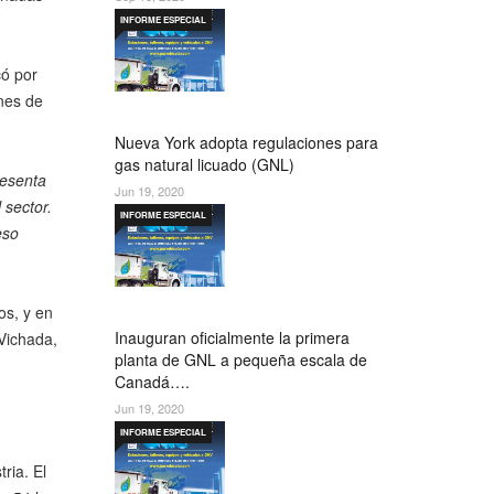
INFORME ESPECIAL
có por
ones de
Nueva York adopta regulaciones para
gas natural licuado (GNL)
resenta
Jun 19, 2020
 sector.
INFORME ESPECIAL
eso
os, y en
Inauguran oficialmente la primera
 Vichada,
planta de GNL a pequeña escala de
Canadá….
Jun 19, 2020
INFORME ESPECIAL
ria. El