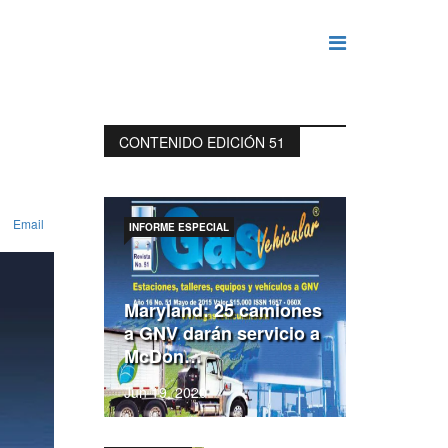
CONTENIDO EDICIÓN 51
Email
INFORME ESPECIAL
Maryland: 25 camiones
a GNV darán servicio a
McDon…
Jun 19, 2020