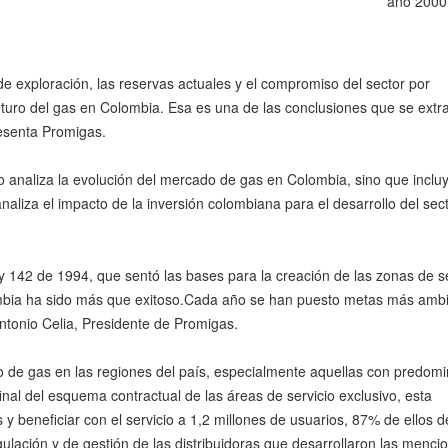
año 2000
 de exploración, las reservas actuales y el compromiso del sector por
uturo del gas en Colombia. Esa es una de las conclusiones que se extr
esenta Promigas.
lo analiza la evolución del mercado de gas en Colombia, sino que inclu
liza el impacto de la inversión colombiana para el desarrollo del sec
 142 de 1994, que sentó las bases para la creación de las zonas de se
lombia ha sido más que exitoso.Cada año se han puesto metas más ambi
Antonio Celia, Presidente de Promigas.
cio de gas en las regiones del país, especialmente aquellas con predomi
inal del esquema contractual de las áreas de servicio exclusivo, esta
y beneficiar con el servicio a 1,2 millones de usuarios, 87% de ellos d
ulación y de gestión de las distribuidoras que desarrollaron las menc