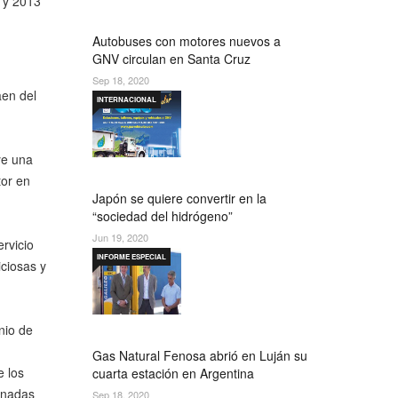
 y 2013
Autobuses con motores nuevos a
GNV circulan en Santa Cruz
Sep 18, 2020
aen del
INTERNACIONAL
ye una
tor en
Japón se quiere convertir en la
“sociedad del hidrógeno”
Jun 19, 2020
rvicio
INFORME ESPECIAL
ciosas y
nio de
Gas Natural Fenosa abrió en Luján su
e los
cuarta estación en Argentina
ionadas
Sep 18, 2020