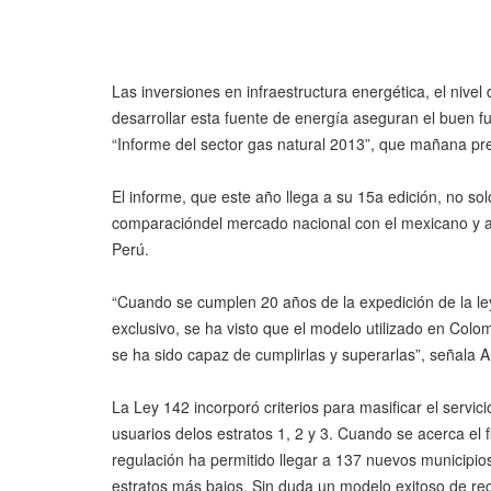
Las inversiones en infraestructura energética, el nivel
desarrollar esta fuente de energía aseguran el buen f
“Informe del sector gas natural 2013”, que mañana pr
El informe, que este año llega a su 15a edición, no so
comparacióndel mercado nacional con el mexicano y ana
Perú.
“Cuando se cumplen 20 años de la expedición de la ley
exclusivo, se ha visto que el modelo utilizado en Co
se ha sido capaz de cumplirlas y superarlas”, señala 
La Ley 142 incorporó criterios para masificar el servi
usuarios delos estratos 1, 2 y 3. Cuando se acerca el f
regulación ha permitido llegar a 137 nuevos municipios 
estratos más bajos. Sin duda un modelo exitoso de reg