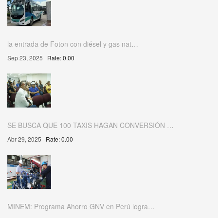
la entrada de Foton con diésel y gas nat…
Sep 23, 2025
Rate: 0.00
SE BUSCA QUE 100 TAXIS HAGAN CONVERSIÓN …
Abr 29, 2025
Rate: 0.00
MINEM: Programa Ahorro GNV en Perú logra…