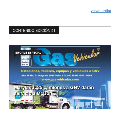
volver arriba
CONTENIDO EDICIÓN 51
INFORME ESPECIAL
Maryland: 25 camiones a GNV darán
servicio a McDon…
Jun 19, 2020